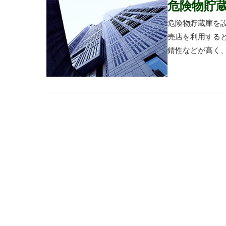
危険物貯
危険物貯蔵庫を
売店を利用する
錆性などが高く、